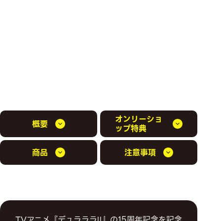
オンリーショ
概要
ップ特典
商品
注意事項
TVアニメ『デュラララ!!』の15周年記念を記念