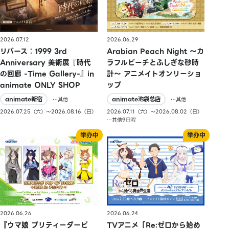
2026.07.12
2026.06.29
リバース：1999 3rd
Arabian Peach Night 〜カ
Anniversary 美術展『時代
ラフルピーチとふしぎな砂時
の回廊 -Time Gallery-』in
計〜 アニメイトオンリーショ
animate ONLY SHOP
ップ
animate新宿
animate池袋总店
…其他
…其他
2026.07.25（六）〜2026.08.16（日）
2026.07.11（六）〜2026.08.02（日）
…其他9日程
2026.06.26
2026.06.24
『ウマ娘 プリティーダービ
TVアニメ「Re:ゼロから始め