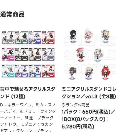
通常商品
背中で魅せるアクリルスタ
ミニアクリルスタンドコレ
ンド (12種)
クション／vol.3 (全8種)
D：キラーワイフ、ミカ：スノ
※ランダム商品
ーバディ、ルドミラ：ウィンタ
1パック：660円(税込)／
ーオーナー、紅蓮：ブラック
1BOX(8パック入り)：
シャドウ、モダニア：セカン
5,280円(税込)
ドアフェクション、ブラン：