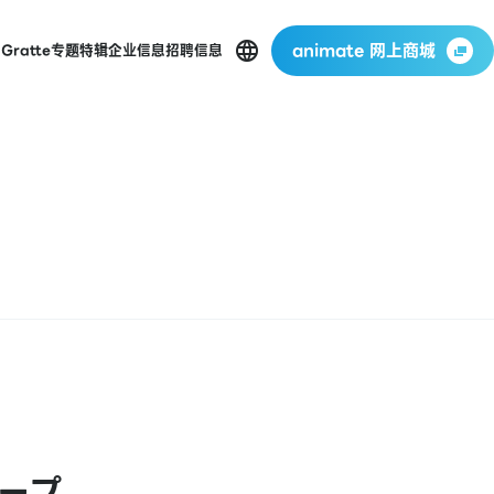
animate 网上商城
店
Gratte
专题特辑
企业信息
招聘信息
オープ