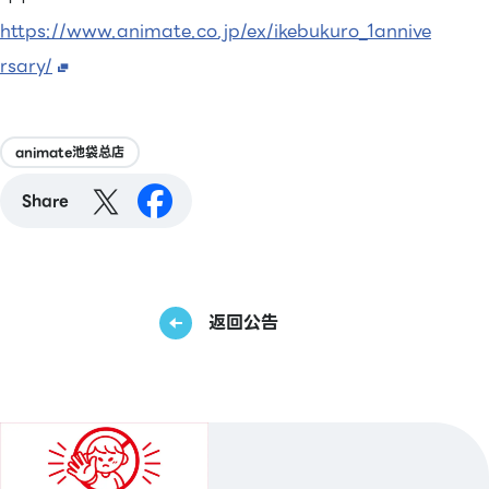
https://www.animate.co.jp/ex/ikebukuro_1annive
rsary/
animate池袋总店
Share
返回公告