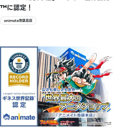
™に認定！
animate池袋总店