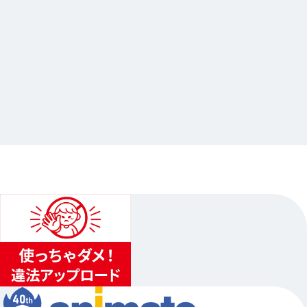
2026.02.04
「悪魔執事と黒い猫」4th Anniversary フェア
開催記念 Gratte
…其他
animate池袋总店
2026.02.21（六）〜2026.03.22（日）
2
...
1
3