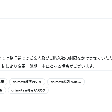
っては整理券でのご案内及びご購入数の制限をかけさせていた
事情により変更・延期・中止となる場合がございます。
古屋
animate横滨VIVRE
animate福冈PARCO
仙台
animate吉祥寺PARCO