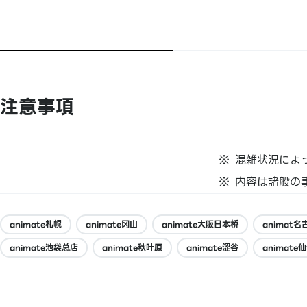
注意事項
混雑状況によ
内容は諸般の
animate札幌
animate冈山
animate大阪日本桥
animat名
animate池袋总店
animate秋叶原
animate涩谷
animate