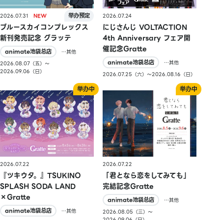
2026.07.31
2026.07.24
ブルースカイコンプレックス
にじさんじ VOLTACTION
新刊発売記念 グラッテ
4th Anniversary フェア開
催記念Gratte
animate池袋总店
…其他
animate池袋总店
…其他
2026.08.07（五）〜
2026.09.06（日）
2026.07.25（六）〜2026.08.16（日）
2026.07.22
2026.07.22
『ツキウタ。』TSUKINO
「君となら恋をしてみても」
SPLASH SODA LAND
完結記念Gratte
×Gratte
animate池袋总店
…其他
animate池袋总店
…其他
2026.08.05（三）〜
2026.09.06（日）