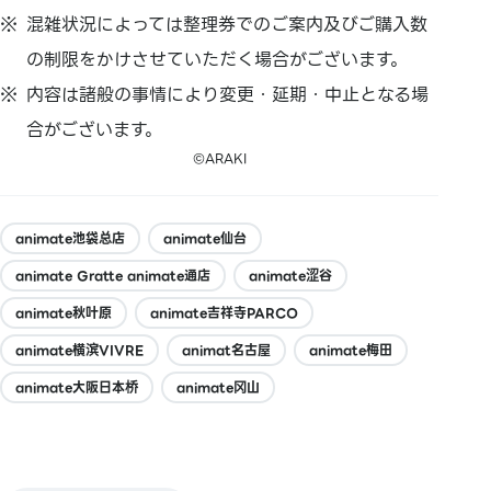
混雑状況によっては整理券でのご案内及びご購入数
の制限をかけさせていただく場合がございます。
内容は諸般の事情により変更・延期・中止となる場
合がございます。
©ARAKI
animate池袋总店
animate仙台
animate Gratte animate通店
animate涩谷
animate秋叶原
animate吉祥寺PARCO
animate横滨VIVRE
animat名古屋
animate梅田
animate大阪日本桥
animate冈山