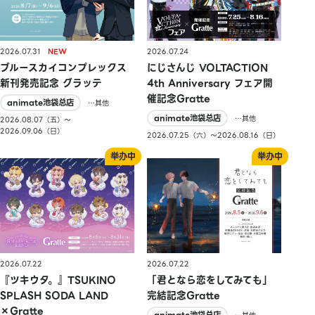
2026.07.31
2026.07.24
ブルースカイコンプレックス
にじさんじ VOLTACTION
新刊発売記念 グラッテ
4th Anniversary フェア開
催記念Gratte
animate池袋总店
…其他
animate池袋总店
…其他
2026.08.07（五）〜
2026.09.06（日）
2026.07.25（六）〜2026.08.16（日）
2026.07.22
2026.07.22
『ツキウタ。』TSUKINO
「君となら恋をしてみても」
SPLASH SODA LAND
完結記念Gratte
×Gratte
animate池袋总店