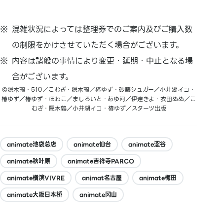
混雑状況によっては整理券でのご案内及びご購入数
の制限をかけさせていただく場合がございます。
内容は諸般の事情により変更・延期・中止となる場
合がございます。
©隠木鶉・510／こむぎ・隠木鶉／椿ゆず・砂藤シュガー／小井湖イコ・
椿ゆず／椿ゆず・ほわこ／ましろいと・あゆ河／伊達きよ・衣田ぬぬ／こ
むぎ・隠木鶉／小井湖イコ・椿ゆず／スターツ出版
animate池袋总店
animate仙台
animate涩谷
animate秋叶原
animate吉祥寺PARCO
animate横滨VIVRE
animat名古屋
animate梅田
animate大阪日本桥
animate冈山