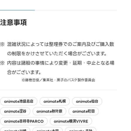
注意事項
混雑状況によっては整理券でのご案内及びご購入数
の制限をかけさせていただく場合がございます。
内容は諸般の事情により変更・延期・中止となる場
合がございます。
©藤巻忠俊／集英社・黒子のバスケ製作委員会
animate池袋总店
animate札幌
animate仙台
animate涩谷
animate秋叶原
animate町田
animate吉祥寺PARCO
animate横滨VIVRE