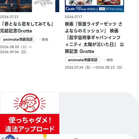
2026.07.22
2026.07.17
「君となら恋をしてみても」
映画『仮面ライダーゼッツ さ
完結記念Gratte
よならのミッション』 映画
『超宇宙刑事ギャバンインフ
animate池袋总店
…其他
ィニティ 太陽が泣いた日』 公
2026.08.05（三）〜
開記念 Gratte
2026.09.06（日）
animate池袋总店
…其他
2026.07.24（五）〜2026.08.23（日）