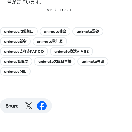
合がございます。
©BLUEPOCH
animate池袋总店
animate仙台
animate涩谷
animate新宿
animate秋叶原
animate吉祥寺PARCO
animate横滨VIVRE
animat名古屋
animate大阪日本桥
animate梅田
animate冈山
Share