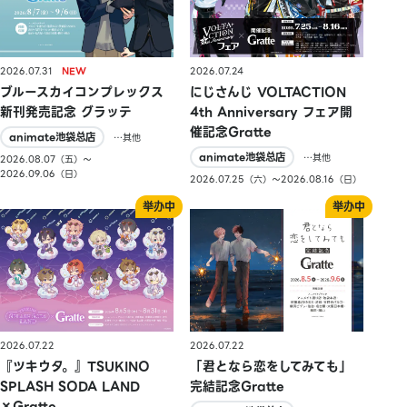
2026.07.31
2026.07.24
ブルースカイコンプレックス
にじさんじ VOLTACTION
新刊発売記念 グラッテ
4th Anniversary フェア開
催記念Gratte
animate池袋总店
…其他
animate池袋总店
…其他
2026.08.07（五）〜
2026.09.06（日）
2026.07.25（六）〜2026.08.16（日）
2026.07.22
2026.07.22
『ツキウタ。』TSUKINO
「君となら恋をしてみても」
SPLASH SODA LAND
完結記念Gratte
×Gratte