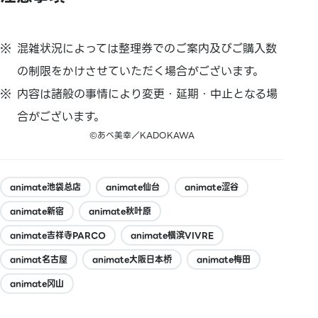
混雑状況によっては整理券でのご案内及びご購入数
の制限をかけさせていただく場合がございます。
内容は諸般の事情により変更・延期・中止となる場
合がございます。
©あべ美幸／KADOKAWA
animate池袋总店
animate仙台
animate涩谷
animate新宿
animate秋叶原
animate吉祥寺PARCO
animate横滨VIVRE
animat名古屋
animate大阪日本桥
animate梅田
animate冈山