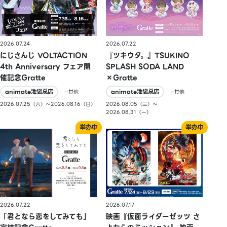
2026.07.24
2026.07.22
にじさんじ VOLTACTION
『ツキウタ。』TSUKINO
4th Anniversary フェア開
SPLASH SODA LAND
催記念Gratte
×Gratte
animate池袋总店
animate池袋总店
…其他
…其他
2026.07.25（六）〜2026.08.16（日）
2026.08.05（三）〜
2026.08.31（一）
2026.07.22
2026.07.17
「君となら恋をしてみても」
映画『仮面ライダーゼッツ さ