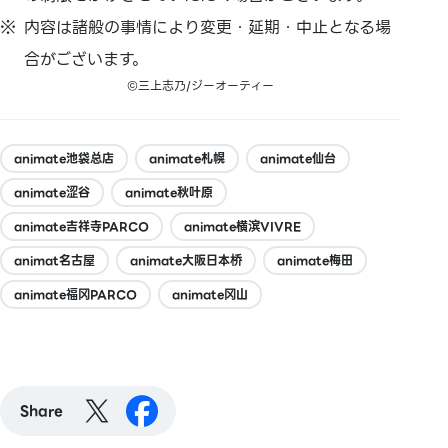
内容は諸般の事情により変更・延期・中止となる場
合がございます。
©三上志乃/ジーオーティー
animate池袋总店
animate札幌
animate仙台
animate涩谷
animate秋叶原
animate吉祥寺PARCO
animate横滨VIVRE
animat名古屋
animate大阪日本桥
animate梅田
animate福冈PARCO
animate冈山
Share