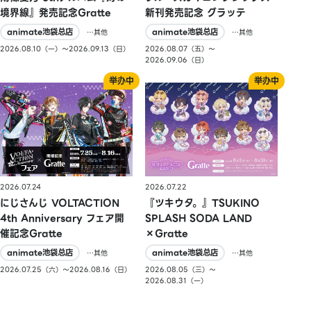
境界線』発売記念Gratte
新刊発売記念 グラッテ
animate池袋总店
animate池袋总店
…其他
…其他
2026.08.10（一）〜2026.09.13（日）
2026.08.07（五）〜
2026.09.06（日）
2026.07.24
2026.07.22
にじさんじ VOLTACTION
『ツキウタ。』TSUKINO
4th Anniversary フェア開
SPLASH SODA LAND
催記念Gratte
×Gratte
animate池袋总店
animate池袋总店
…其他
…其他
2026.07.25（六）〜2026.08.16（日）
2026.08.05（三）〜
2026.08.31（一）