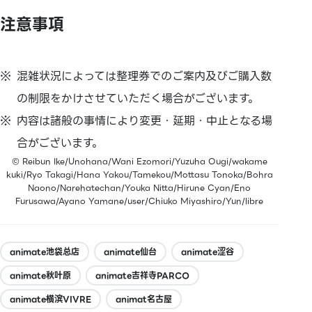
注意事項
混雑状況によっては整理券でのご案内及びご購入数
の制限をかけさせていただく場合がございます。
内容は諸般の事情により変更・延期・中止となる場
合がございます。
© Reibun Ike/Unohana/Wani Ezomori/Yuzuha Ougi/wakame
kuki/Ryo Takagi/Hana Yakou/Tamekou/Mottasu Tonoka/Bohra
Naono/Narehatechan/Youka Nitta/Hirune Cyan/Eno
Furusawa/Ayano Yamane/user/Chiuko Miyashiro/Yun/libre
animate池袋总店
animate仙台
animate涩谷
animate秋叶原
animate吉祥寺PARCO
animate横滨VIVRE
animat名古屋