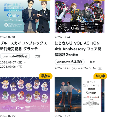
2026.07.31
2026.07.24
ブルースカイコンプレックス
にじさんじ VOLTACTION
新刊発売記念 グラッテ
4th Anniversary フェア開
催記念Gratte
animate池袋总店
…其他
animate池袋总店
…其他
2026.08.07（五）〜
2026.09.06（日）
2026.07.25（六）〜2026.08.16（日）
2026.07.22
2026.07.22