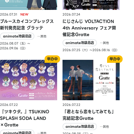
2026.07.31
2026.07.24
ブルースカイコンプレックス
にじさんじ VOLTACTION
新刊発売記念 グラッテ
4th Anniversary フェア開
催記念Gratte
animate池袋总店
…其他
animate池袋总店
…其他
2026.08.07（五）〜
2026.09.06（日）
2026.07.25（六）〜2026.08.16（日）
2026.07.22
2026.07.22
『ツキウタ。』TSUKINO
「君となら恋をしてみても」
SPLASH SODA LAND
完結記念Gratte
×Gratte
animate池袋总店
…其他
animate池袋总店
…其他
2026.08.05（三）〜