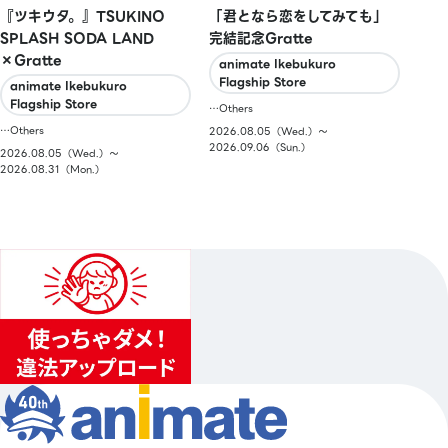
『ツキウタ。』TSUKINO
「君となら恋をしてみても」
SPLASH SODA LAND
完結記念Gratte
×Gratte
animate Ikebukuro
Flagship Store
animate Ikebukuro
Flagship Store
…Others
…Others
2026.08.05（Wed.）〜
2026.09.06（Sun.）
2026.08.05（Wed.）〜
2026.08.31（Mon.）