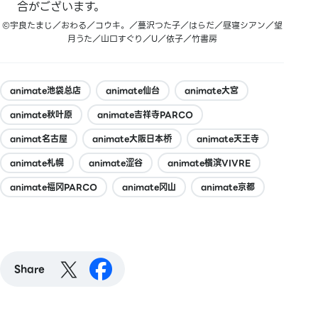
合がございます。
©宇良たまじ／おわる／コウキ。／蔓沢つた子／はらだ／昼寝シアン／望
月うた／山口すぐり／U／依子／竹書房
animate池袋总店
animate仙台
animate大宮
animate秋叶原
animate吉祥寺PARCO
animat名古屋
animate大阪日本桥
animate天王寺
animate札幌
animate涩谷
animate横滨VIVRE
animate福冈PARCO
animate冈山
animate京都
Share