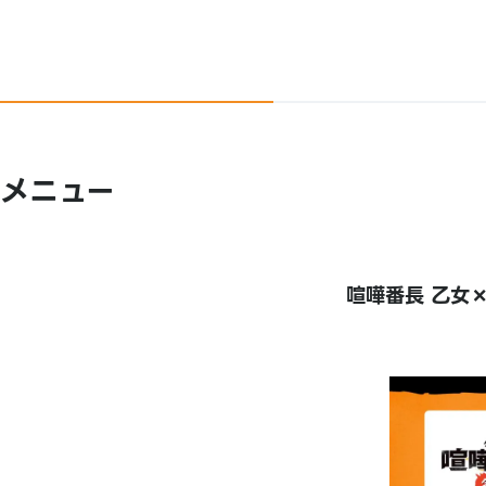
メニュー
喧嘩番長 乙女×G