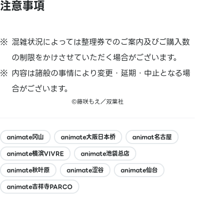
注意事項
混雑状況によっては整理券でのご案内及びご購入数
の制限をかけさせていただく場合がございます。
内容は諸般の事情により変更・延期・中止となる場
合がございます。
©藤咲もえ／双葉社
animate冈山
animate大阪日本桥
animat名古屋
animate横滨VIVRE
animate池袋总店
animate秋叶原
animate涩谷
animate仙台
animate吉祥寺PARCO