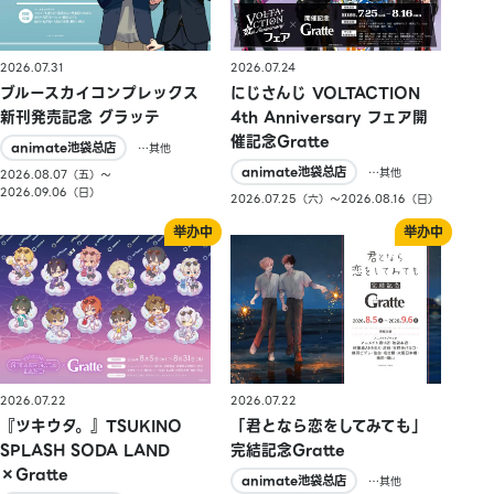
2026.07.31
2026.07.24
ブルースカイコンプレックス
にじさんじ VOLTACTION
新刊発売記念 グラッテ
4th Anniversary フェア開
催記念Gratte
animate池袋总店
…其他
animate池袋总店
…其他
2026.08.07（五）〜
2026.09.06（日）
2026.07.25（六）〜2026.08.16（日）
2026.07.22
2026.07.22
『ツキウタ。』TSUKINO
「君となら恋をしてみても」
SPLASH SODA LAND
完結記念Gratte
×Gratte
animate池袋总店
…其他