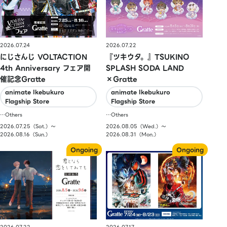
2026.07.24
2026.07.22
にじさんじ VOLTACTION
『ツキウタ。』TSUKINO
4th Anniversary フェア開
SPLASH SODA LAND
催記念Gratte
×Gratte
animate Ikebukuro
animate Ikebukuro
Flagship Store
Flagship Store
…Others
…Others
2026.07.25（Sat.）〜
2026.08.05（Wed.）〜
2026.08.16（Sun.）
2026.08.31（Mon.）