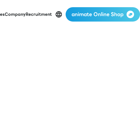
animate Online Shop
es
Company
Recruitment