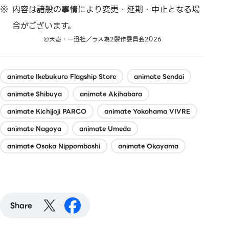
内容は諸般の事情により変更・延期・中止となる場
合がございます。
©天壱・一迅社／ラス為2製作委員会2026
animate Ikebukuro Flagship Store
animate Sendai
animate Shibuya
animate Akihabara
animate Kichijoji PARCO
animate Yokohama VIVRE
animate Nagoya
animate Umeda
animate Osaka Nippombashi
animate Okayama
Share