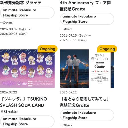
新刊発売記念 グラッテ
4th Anniversary フェア開
催記念Gratte
animate Ikebukuro
Flagship Store
animate Ikebukuro
Flagship Store
…Others
…Others
2026.08.07（Fri.）〜
2026.09.06（Sun.）
2026.07.25（Sat.）〜
2026.08.16（Sun.）
2026.07.22
2026.07.22
『ツキウタ。』TSUKINO
「君となら恋をしてみても」
SPLASH SODA LAND
完結記念Gratte
×Gratte
animate Ikebukuro
Flagship Store
animate Ikebukuro
Flagship Store
…Others