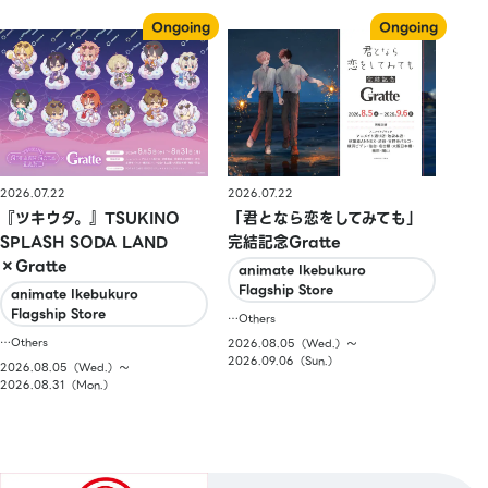
2026.07.22
2026.07.22
『ツキウタ。』TSUKINO
「君となら恋をしてみても」
SPLASH SODA LAND
完結記念Gratte
×Gratte
animate Ikebukuro
Flagship Store
animate Ikebukuro
Flagship Store
…Others
…Others
2026.08.05（Wed.）〜
2026.09.06（Sun.）
2026.08.05（Wed.）〜
2026.08.31（Mon.）