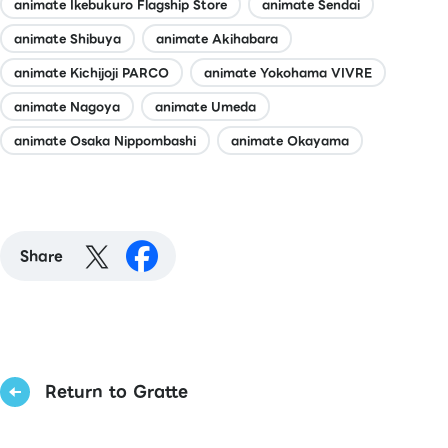
animate Ikebukuro Flagship Store
animate Sendai
animate Shibuya
animate Akihabara
animate Kichijoji PARCO
animate Yokohama VIVRE
animate Nagoya
animate Umeda
animate Osaka Nippombashi
animate Okayama
Share
Return to Gratte