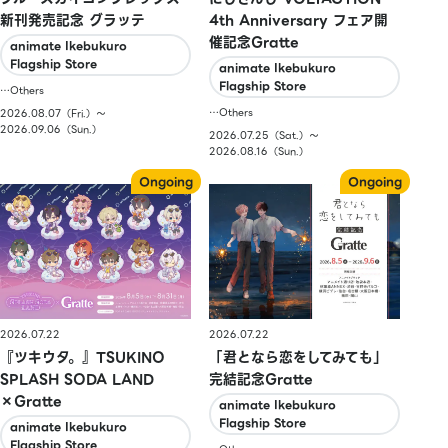
新刊発売記念 グラッテ
4th Anniversary フェア開
催記念Gratte
animate Ikebukuro
Flagship Store
animate Ikebukuro
Flagship Store
…Others
…Others
2026.08.07（Fri.）〜
2026.09.06（Sun.）
2026.07.25（Sat.）〜
2026.08.16（Sun.）
2026.07.22
2026.07.22
『ツキウタ。』TSUKINO
「君となら恋をしてみても」
SPLASH SODA LAND
完結記念Gratte
×Gratte
animate Ikebukuro
Flagship Store
animate Ikebukuro
Flagship Store