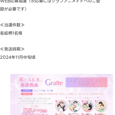
WEB応募抽選（※応募にはクラブアニメイトへのご登
録が必要です）
≪当選件数≫
各絵柄1名様
≪発送時期≫
2024年11月中旬頃