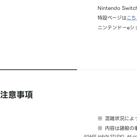
Nintendo Swi
特設ページは
こち
ニンテンドーeシ
注意事項
混雑状況によ
内容は諸般の
©SAFE HAVN STUDIO. All rig