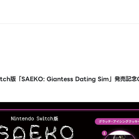
witch版「SAEKO: Giantess Dating Sim」発売記念G