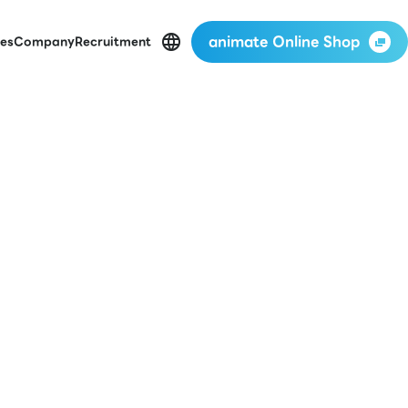
animate Online Shop
es
Company
Recruitment