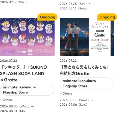
2026.09.06（Sun.）
2026.07.25（Sat.）〜
2026.08.16（Sun.）
2026.07.22
2026.07.22
『ツキウタ。』TSUKINO
「君となら恋をしてみても」
SPLASH SODA LAND
完結記念Gratte
×Gratte
animate Ikebukuro
Flagship Store
animate Ikebukuro
Flagship Store
…Others
…Others
2026.08.05（Wed.）〜
2026.09.06（Sun.）
2026.08.05（Wed.）〜
2026.08.31（Mon.）