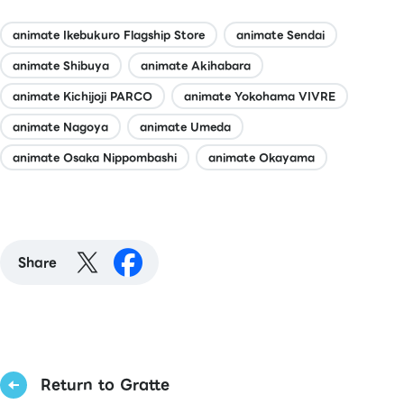
animate Ikebukuro Flagship Store
animate Sendai
animate Shibuya
animate Akihabara
animate Kichijoji PARCO
animate Yokohama VIVRE
animate Nagoya
animate Umeda
animate Osaka Nippombashi
animate Okayama
Share
Return to Gratte