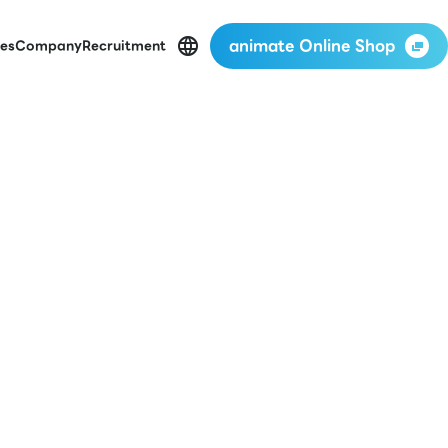
animate Online Shop
es
Company
Recruitment