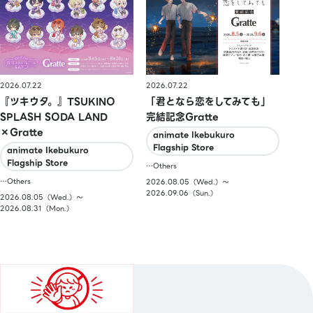
2026.07.22
2026.07.22
『ツキウタ。』TSUKINO
「君となら恋をしてみても」
SPLASH SODA LAND
完結記念Gratte
×Gratte
animate Ikebukuro
Flagship Store
animate Ikebukuro
Flagship Store
…Others
…Others
2026.08.05（Wed.）〜
2026.09.06（Sun.）
2026.08.05（Wed.）〜
2026.08.31（Mon.）