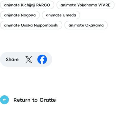
animate Kichijoji PARCO
animate Yokohama VIVRE
animate Nagoya
animate Umeda
animate Osaka Nippombashi
animate Okayama
Share
Return to Gratte