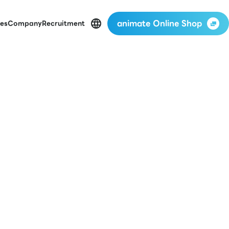
animate Online Shop
es
Company
Recruitment