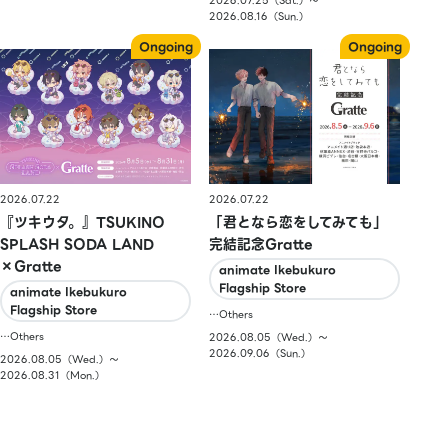
2026.07.25（Sat.）〜
2026.08.16（Sun.）
2026.07.22
2026.07.22
『ツキウタ。』TSUKINO
「君となら恋をしてみても」
SPLASH SODA LAND
完結記念Gratte
×Gratte
animate Ikebukuro
Flagship Store
animate Ikebukuro
Flagship Store
…Others
…Others
2026.08.05（Wed.）〜
2026.09.06（Sun.）
2026.08.05（Wed.）〜
2026.08.31（Mon.）