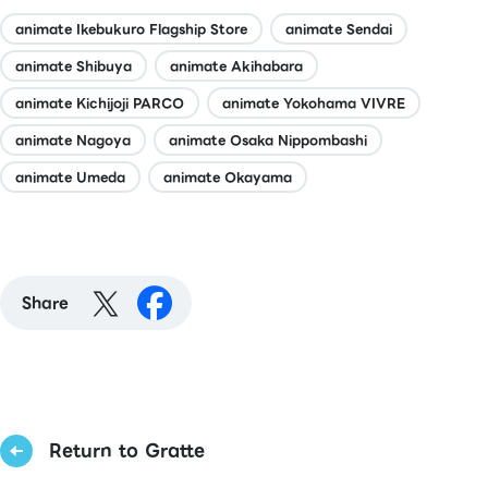
animate Ikebukuro Flagship Store
animate Sendai
animate Shibuya
animate Akihabara
animate Kichijoji PARCO
animate Yokohama VIVRE
animate Nagoya
animate Osaka Nippombashi
animate Umeda
animate Okayama
Share
Return to Gratte