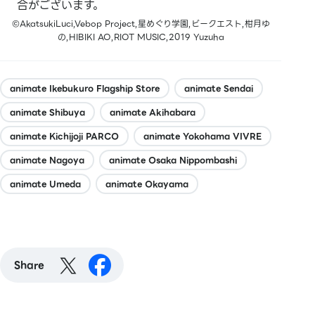
合がございます。
©AkatsukiLuci,Vebop Project,星めぐり学園,ビークエスト,柑月ゆ
の,HIBIKI AO,RIOT MUSIC,2019 Yuzuha
animate Ikebukuro Flagship Store
animate Sendai
animate Shibuya
animate Akihabara
animate Kichijoji PARCO
animate Yokohama VIVRE
animate Nagoya
animate Osaka Nippombashi
animate Umeda
animate Okayama
Share