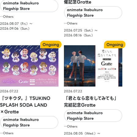
催記念Gratte
animate Ikebukuro
Flagship Store
animate Ikebukuro
Flagship Store
…Others
…Others
2026.08.07（Fri.）〜
2026.09.06（Sun.）
2026.07.25（Sat.）〜
2026.08.16（Sun.）
2026.07.22
2026.07.22
『ツキウタ。』TSUKINO
「君となら恋をしてみても」
SPLASH SODA LAND
完結記念Gratte
×Gratte
animate Ikebukuro
Flagship Store
animate Ikebukuro
Flagship Store
…Others
…Others
2026.08.05（Wed.）〜