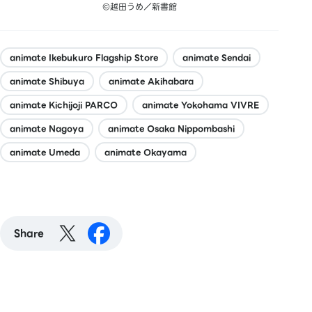
©越田うめ／新書館
animate Ikebukuro Flagship Store
animate Sendai
animate Shibuya
animate Akihabara
animate Kichijoji PARCO
animate Yokohama VIVRE
animate Nagoya
animate Osaka Nippombashi
animate Umeda
animate Okayama
Share