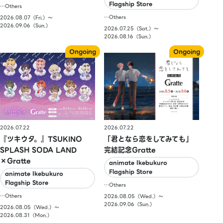
Flagship Store
…Others
…Others
2026.08.07（Fri.）〜
2026.09.06（Sun.）
2026.07.25（Sat.）〜
2026.08.16（Sun.）
2026.07.22
2026.07.22
『ツキウタ。』TSUKINO
「君となら恋をしてみても」
SPLASH SODA LAND
完結記念Gratte
×Gratte
animate Ikebukuro
Flagship Store
animate Ikebukuro
Flagship Store
…Others
…Others
2026.08.05（Wed.）〜
2026.09.06（Sun.）
2026.08.05（Wed.）〜
2026.08.31（Mon.）