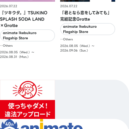
2026.07.22
2026.07.22
『ツキウタ。』TSUKINO
「君となら恋をしてみても」
SPLASH SODA LAND
完結記念Gratte
×Gratte
animate Ikebukuro
Flagship Store
animate Ikebukuro
Flagship Store
…Others
…Others
2026.08.05（Wed.）〜
2026.09.06（Sun.）
2026.08.05（Wed.）〜
2026.08.31（Mon.）