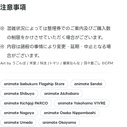
注意事項
混雑状況によっては整理券でのご案内及びご購入数
の制限をかけさせていただく場合がございます。
内容は諸般の事情により変更・延期・中止となる場
合がございます。
Art by うごんば / 米室 / 玲汰 /トマリ / 藤実なんな / 羽々倉ごし ©CFM
animate Ikebukuro Flagship Store
animate Sendai
animate Shibuya
animate Akihabara
animate Kichijoji PARCO
animate Yokohama VIVRE
animate Nagoya
animate Osaka Nippombashi
animate Umeda
animate Okayama