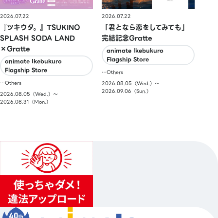
2026.07.22
2026.07.22
『ツキウタ。』TSUKINO
「君となら恋をしてみても」
SPLASH SODA LAND
完結記念Gratte
×Gratte
animate Ikebukuro
Flagship Store
animate Ikebukuro
Flagship Store
…Others
…Others
2026.08.05（Wed.）〜
2026.09.06（Sun.）
2026.08.05（Wed.）〜
2026.08.31（Mon.）