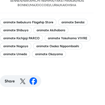
SENNEN/NAKAMICHI NISHIMA/YAKEI HIRAGAI/NUIS
BONNO/MAJOCCOID/LURIA/KAIOHSHA
animate Ikebukuro Flagship Store
animate Sendai
animate Shibuya
animate Akihabara
animate Kichijoji PARCO
animate Yokohama VIVRE
animate Nagoya
animate Osaka Nippombashi
animate Umeda
animate Okayama
Share