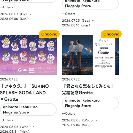
animate Ikebukuro
Flagship Store
…Others
…Others
2026.08.07（Fri.）〜
2026.09.06（Sun.）
2026.07.25（Sat.）〜
2026.08.16（Sun.）
2026.07.22
2026.07.22
『ツキウタ。』TSUKINO
「君となら恋をしてみても」
SPLASH SODA LAND
完結記念Gratte
×Gratte
animate Ikebukuro
Flagship Store
animate Ikebukuro
Flagship Store
…Others
…Others
2026.08.05（Wed.）〜
2026.09.06（Sun.）
2026.08.05（Wed.）〜
2026.08.31（Mon.）