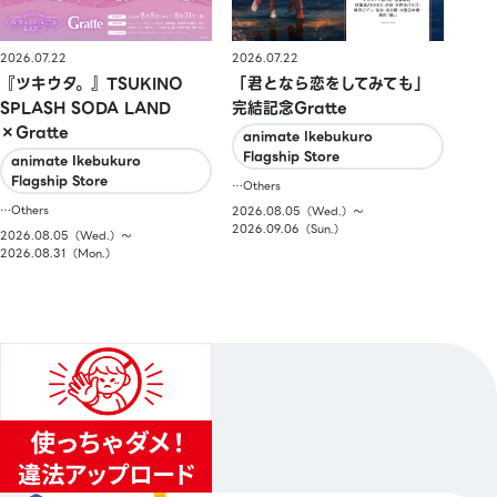
2026.07.22
2026.07.22
『ツキウタ。』TSUKINO
「君となら恋をしてみても」
SPLASH SODA LAND
完結記念Gratte
×Gratte
animate Ikebukuro
Flagship Store
animate Ikebukuro
Flagship Store
…Others
…Others
2026.08.05（Wed.）〜
2026.09.06（Sun.）
2026.08.05（Wed.）〜
2026.08.31（Mon.）