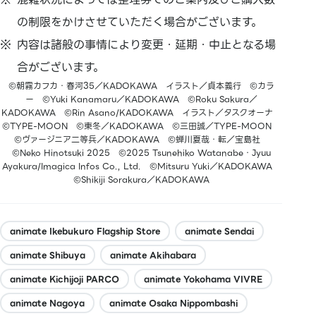
の制限をかけさせていただく場合がございます。
内容は諸般の事情により変更・延期・中止となる場
合がございます。
©朝霧カフカ・春河35／KADOKAWA イラスト／貞本義行 ©カラ
ー ©Yuki Kanamaru／KADOKAWA ©Roku Sakura／
KADOKAWA ©Rin Asano/KADOKAWA イラスト／タスクオーナ
©TYPE-MOON ©東冬／KADOKAWA ©三田誠／TYPE-MOON
©ヴァージニア二等兵／KADOKAWA ©蝉川夏哉・転／宝島社
©Neko Hinotsuki 2025 ©2025 Tsunehiko Watanabe・Jyuu
Ayakura/Imagica Infos Co., Ltd. ©Mitsuru Yuki／KADOKAWA
©Shikiji Sorakura／KADOKAWA
animate Ikebukuro Flagship Store
animate Sendai
animate Shibuya
animate Akihabara
animate Kichijoji PARCO
animate Yokohama VIVRE
animate Nagoya
animate Osaka Nippombashi