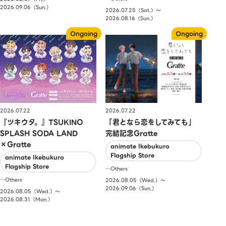
2026.09.06（Sun.）
2026.07.25（Sat.）〜
2026.08.16（Sun.）
2026.07.22
2026.07.22
『ツキウタ。』TSUKINO
「君となら恋をしてみても」
SPLASH SODA LAND
完結記念Gratte
×Gratte
animate Ikebukuro
Flagship Store
animate Ikebukuro
Flagship Store
…Others
…Others
2026.08.05（Wed.）〜
2026.09.06（Sun.）
2026.08.05（Wed.）〜
2026.08.31（Mon.）