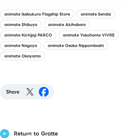
animate Ikebukuro Flagship Store
animate Sendai
animate Shibuya
animate Akihabara
animate Kichijoji PARCO
animate Yokohama VIVRE
animate Nagoya
animate Osaka Nippombashi
animate Okayama
Share
Return to Gratte