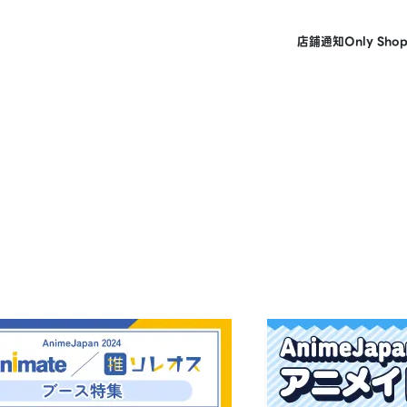
店鋪
通知
Only Sho