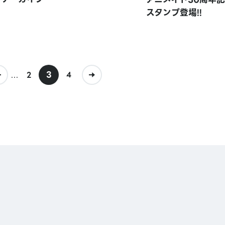
スタンプ登場!!
...
3
2
4