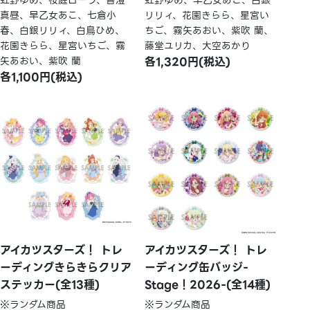
真昼、早乙女あこ、七倉小
リリィ、花園きらら、星宮い
春、白銀リリィ、白鳥ひめ、
ちご、霧矢あおい、紫吹 蘭、
花園きらら、星宮いちご、霧
藤堂ユリカ、大空あかり
矢あおい、紫吹 蘭
各1,320円(税込)
各1,100円(税込)
アイカツスターズ！ トレ
アイカツスターズ！ トレ
ーディングきらきらクリア
ーディング缶バッジ-
ステッカー(全13種)
Stage！2026-(全14種)
※ランダム商品
※ランダム商品