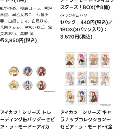
ード～(11種)
ア・ラ・モード～アイカツ
スターズ！BOX(全8種)
虹野ゆめ、桜庭ローラ、香澄
真昼、早乙女あこ、七倉小
※ランダム商品
春、白銀リリィ、白鳥ひめ、
1パック：440円(税込)／
花園きらら、星宮いちご、霧
1BOX(8パック入り)：
矢あおい、紫吹 蘭
3,520円(税込)
各3,850円(税込)
アイカツ！シリーズ トレ
アイカツ！シリーズ キャ
ーディング缶バッジ～セピ
ラナップコレクション～
ア・ラ・モード～アイカ
セピア・ラ・モード～(全