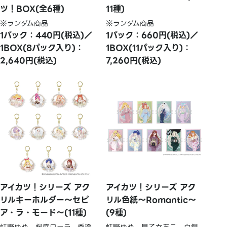
ツ！BOX(全6種)
11種)
※ランダム商品
※ランダム商品
1パック：440円(税込)／
1パック：660円(税込)／
1BOX(8パック入り)：
1BOX(11パック入り)：
2,640円(税込)
7,260円(税込)
アイカツ！シリーズ アク
アイカツ！シリーズ アク
リルキーホルダー～セピ
リル色紙～Romantic～
ア・ラ・モード～(11種)
(9種)
虹野ゆめ、桜庭ローラ、香澄
虹野ゆめ、早乙女あこ、白銀