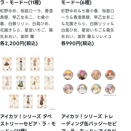
ラ・モード～(11種)
モード～(6種)
虹野ゆめ、桜庭ローラ、香澄
虹野ゆめ＆七倉小春、桜庭ロ
真昼、早乙女あこ、七倉小
ーラ＆香澄真昼、早乙女あこ
春、白銀リリィ、白鳥ひめ、
＆花園きらら、白銀リリィ＆
花園きらら、星宮いちご、霧
白鳥ひめ、星宮いちご＆霧矢
矢あおい、紫吹 蘭
あおい、紫吹 蘭＆ソレイユ
各2,200円(税込)
各990円(税込)
アイカツ！シリーズ タペ
アイカツ！シリーズ トレ
ストリー～セピア・ラ・モ
ーディング缶バッジ～セピ