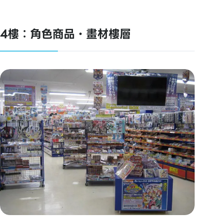
4樓：角色商品・畫材樓層