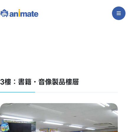
3樓：書籍・音像製品樓層