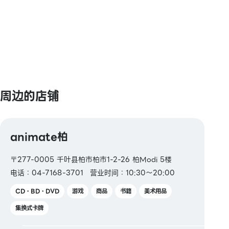
【礼品卡・商品券】
JCB礼品卡
【图书券・图书卡NEXT】
周边的店铺
animate柏
〒277-0005 千叶县柏市柏市1-2-26 柏Modi 5楼
电话：04-7168-3701
营业时间：10:30～20:00
CD・BD・DVD
游戏
商品
书籍
美术用品
集换式卡牌