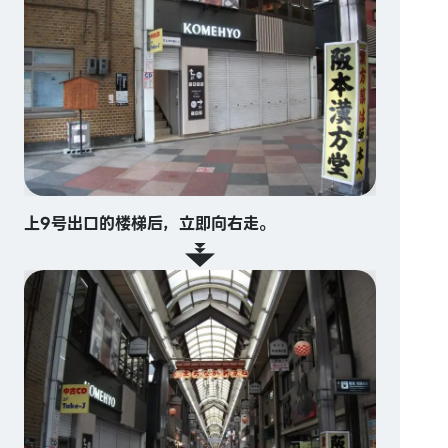
上9号出口的楼梯后，立即向右走。