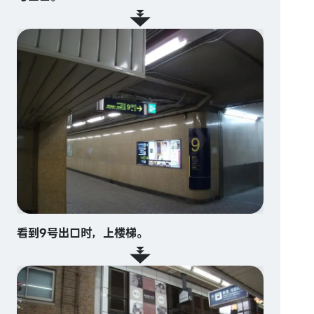
看到9号出口时，上楼梯。