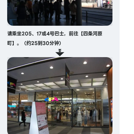
请乘坐205、17或4号巴士，前往【四条河原
町】。（约25到30分钟）