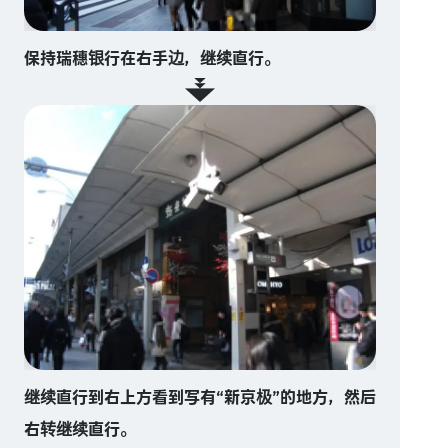
保持瑞穗银行在右手边，继续直行。
继续直行到右上方看到写有“新京极”的地方，然后
右转继续直行。