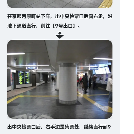
在京都河原町站下车，出中央检票口后向右走，沿
地下通道直行，前往【9号出口】。
出中央检票口后，右手边是售票处，继续直行到9