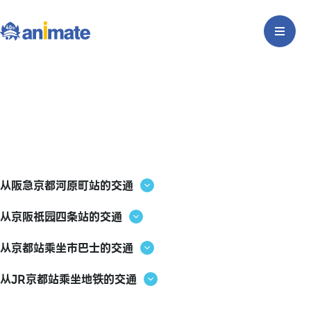
从阪急京都河原町站的交通
从京阪祇园四条站的交通
从京都站乘坐市巴士的交通
从JR京都站乘坐地铁的交通