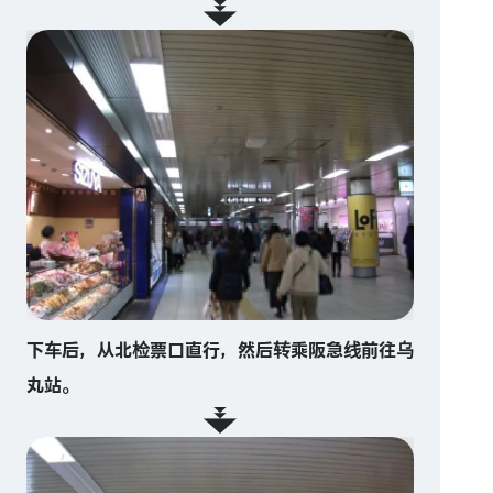
下车后，从北检票口直行，然后转乘阪急线前往乌
丸站。