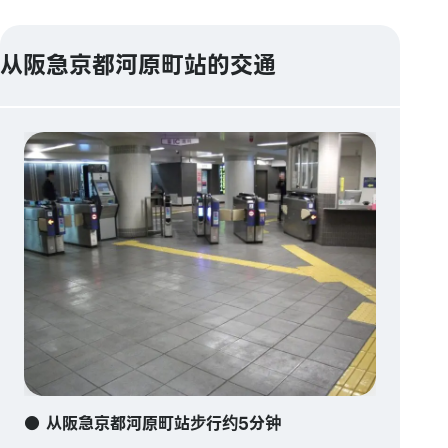
从阪急京都河原町站的交通
● 从阪急京都河原町站步行约5分钟