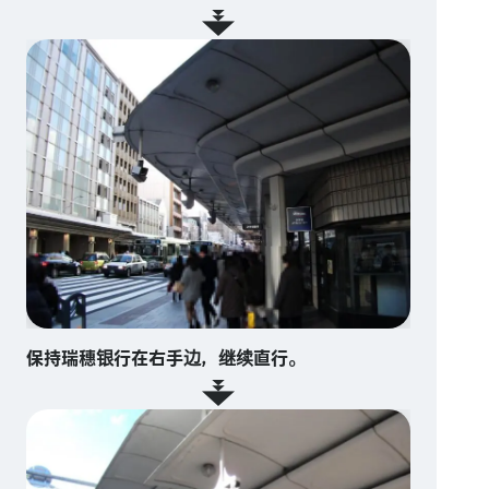
保持瑞穗银行在右手边，继续直行。