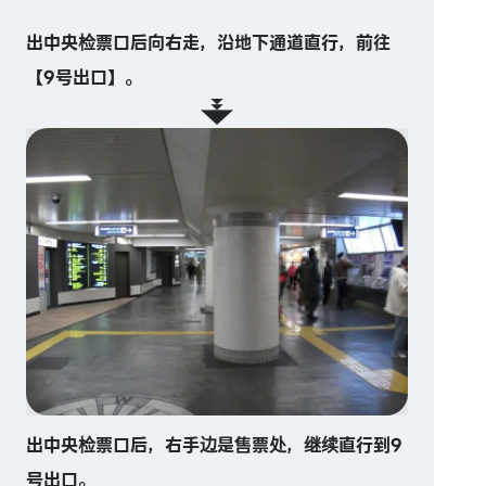
出中央检票口后向右走，沿地下通道直行，前往
【9号出口】。
出中央检票口后，右手边是售票处，继续直行到9
号出口。