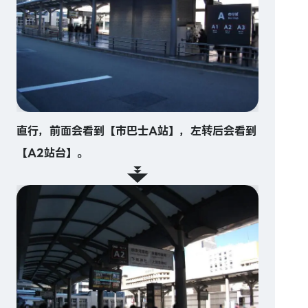
直行，前面会看到【市巴士A站】，左转后会看到
【A2站台】。