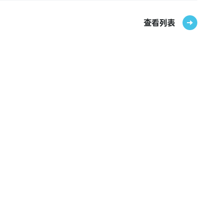
【交通系电子货币】
查看列表
Kitaca／Suica／PASMO／TOICA／manaca／
ICOCA／SUGOCA／nimoca／Hayakaken
【礼品卡・商品券】
JCB礼品卡
【图书券・图书卡NEXT】