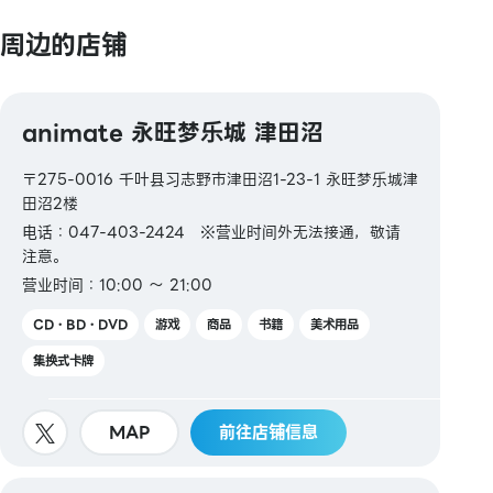
周边的店铺
animate 永旺梦乐城 津田沼
〒275-0016 千叶县习志野市津田沼1-23-1 永旺梦乐城津
田沼2楼
电话：047-403-2424 ※营业时间外无法接通，敬请
注意。
营业时间：10:00 ～ 21:00
CD・BD・DVD
游戏
商品
书籍
美术用品
集换式卡牌
MAP
前往店铺信息