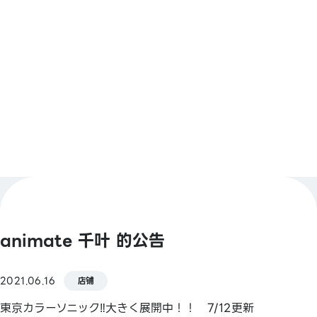
【条码支付】
animate Pay／d支付／支付宝／PayPay／微信支付
／Jcoin Pay／乐天Pay
查看更多
【Smart Code】
atone／ANA Pay／JALPay／au PAY／
BNPJ Pay／pring／Merpay／银行Pay／
日本邮政银行Pay／FamiPay／GLN Pay 等
【信用卡】
Master／VISA／JCB／美国运通 / 大来卡 /银联／
animate 千叶 的公告
Discover／TS CUBIC／乐天卡 / au PAY 预付卡
【电子货币】
2021.06.16
店铺
QUICPay／乐天Edy
東京カラーソニック‼大きく展開中！！ 7/12更新