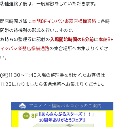
③抽選終了後は、一度解散をしていただきます。
開店時間以降に
本館8Fイシバシ楽器店様横通路
に各時
間帯の待機列の形成を行いますので、
お持ちの整理券に記載の
入場開始時間の5分前
に
本館8F
イシバシ楽器店様横通路
の集合場所へお集まりくださ
い。
(例)11:30～11:40入場の整理券を引かれたお客様は
11:25になりましたら集合場所へお集まりください。