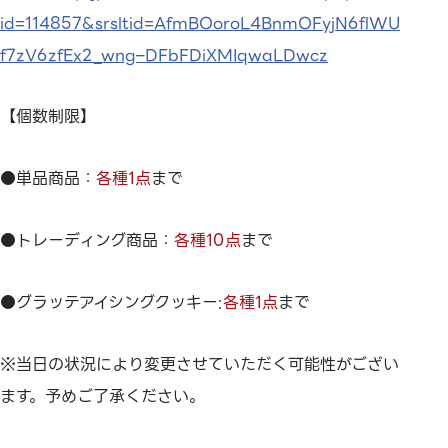
id=114857&srsltid=AfmBOoroL4BnmOFyjN6flWU
f7zV6zfEx2_wng–DFbFDiXMIqwaLDwcz
【個数制限】
●単品商品：
各種1点
まで
●トレーディング商品：
各種10点
まで
●グラッテアイシングクッキー:
各種1点
まで
※当日の状況により変更させていただく可能性がござい
ます。予めご了承ください。