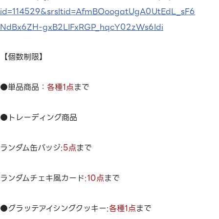
id=114529&srsltid=AfmBOoogatUgA0UtEdL_sF6
NdBx6ZH-gxB2LIFxRGP_hqcY02zWs6Idi
【個数制限】
●単品商品：
各種1点
まで
●トレーディング商品
ランダム缶バッジ:
5点
まで
ランダムチェキ風カード
:10点
まで
●グラッテアイシングクッキー:
各種1点
まで