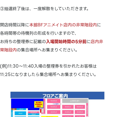
③抽選終了後は、一度解散をしていただきます。
開店時間以降に
本館8Fアニメイト店内の非常階段内
に
各時間帯の待機列の形成を行いますので、
お持ちの整理券に記載の
入場開始時間の5分前
に
店内非
常階段内
の集合場所へお集まりください。
(例)11:30～11:40入場の整理券を引かれたお客様は
11:25になりましたら集合場所へお集まりください。