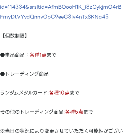
id=114334&srsltid=AfmBOooH1K_i8zCykjmO4rB
FmyDtVYvdQnnvOpC9eeG3lv4nTxSKNa45
【個数制限】
●単品商品：
各種1点
まで
●トレーディング商品
ランダムメタルカード:
各種10点
まで
その他のトレーディング商品
:各種5点
まで
※当日の状況により変更させていただく可能性がござい