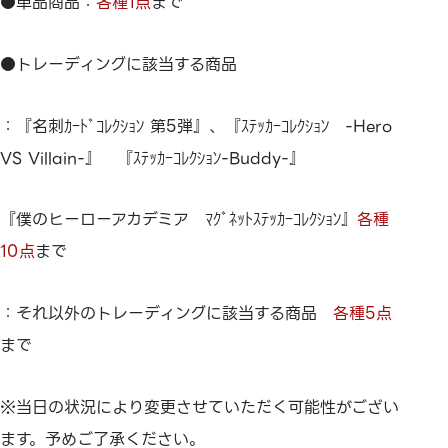
●単品商品：
各種1点
まで
●トレーディングに該当する商品
：『名刺ｶｰﾄﾞｺﾚｸｼｮﾝ 第5弾』、『ｽﾃｯｶｰｺﾚｸｼｮﾝ -Hero
VS Villain-』 『ｽﾃｯｶｰｺﾚｸｼｮﾝ-Buddy-』
『僕のヒーローアカデミア ﾏｸﾞﾈｯﾄｽﾃｯｶｰｺﾚｸｼｮﾝ』
各種
10点
まで
：それ以外のトレーディングに該当する商品
各種5点
まで
※当日の状況により変更させていただく可能性がござい
ます。予めご了承ください。