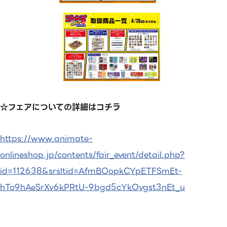
☆フェアについての詳細はコチラ
https://www.animate-
onlineshop.jp/contents/fair_event/detail.php?
id=112638&srsltid=AfmBOopkCYpETFSmEt-
hTo9hAeSrXv6kPRtU-9bgd5cYkOvgst3nEt_u