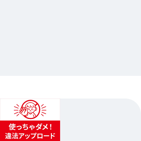
2026.06.02
俺だけレベルアップな件×Gratte
…其他
animate池袋总店
2026.06.23（二）〜2026.07.20（祝）
...
4
...
3
5